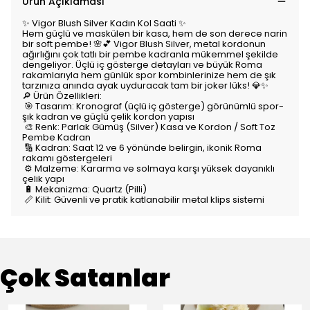
Ürün Açıklaması
✨ Vigor Blush Silver Kadın Kol Saati ✨
Hem güçlü ve maskülen bir kasa, hem de son derece narin
bir soft pembe! 🌸💕 Vigor Blush Silver, metal kordonun
ağırlığını çok tatlı bir pembe kadranla mükemmel şekilde
dengeliyor. Üçlü iç gösterge detayları ve büyük Roma
rakamlarıyla hem günlük spor kombinlerinize hem de şık
tarzınıza anında ayak uyduracak tam bir joker lüks! 💎✨
🔎 Ürün Özellikleri:
🎯 Tasarım: Kronograf (üçlü iç gösterge) görünümlü spor-
şık kadran ve güçlü çelik kordon yapısı
🎨 Renk: Parlak Gümüş (Silver) Kasa ve Kordon / Soft Toz
Pembe Kadran
🔢 Kadran: Saat 12 ve 6 yönünde belirgin, ikonik Roma
rakamı göstergeleri
⚙️ Malzeme: Kararma ve solmaya karşı yüksek dayanıklı
çelik yapı
🔋 Mekanizma: Quartz (Pilli)
📏 Kilit: Güvenli ve pratik katlanabilir metal klips sistemi
Çok Satanlar