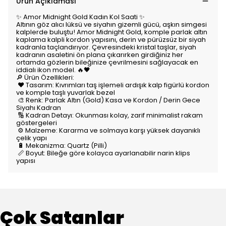
Ürün Açıklaması
✨ Amor Midnight Gold Kadın Kol Saati ✨
Altının göz alıcı lüksü ve siyahın gizemli gücü, aşkın simgesi
kalplerde buluştu! Amor Midnight Gold, komple parlak altın
kaplama kalpli kordon yapısını, derin ve pürüzsüz bir siyah
kadranla taçlandırıyor. Çevresindeki kristal taşlar, siyah
kadranın asaletini ön plana çıkarırken girdiğiniz her
ortamda gözlerin bileğinize çevrilmesini sağlayacak en
iddialı ikon model. 🔥🖤
🔎 Ürün Özellikleri:
❤️ Tasarım: Kıvrımları taş işlemeli ardışık kalp figürlü kordon
ve komple taşlı yuvarlak bezel
🎨 Renk: Parlak Altın (Gold) Kasa ve Kordon / Derin Gece
Siyahı Kadran
🔢 Kadran Detayı: Okunması kolay, zarif minimalist rakam
göstergeleri
⚙️ Malzeme: Kararma ve solmaya karşı yüksek dayanıklı
çelik yapı
🔋 Mekanizma: Quartz (Pilli)
📏 Boyut: Bileğe göre kolayca ayarlanabilir narin klips
yapısı
Çok Satanlar