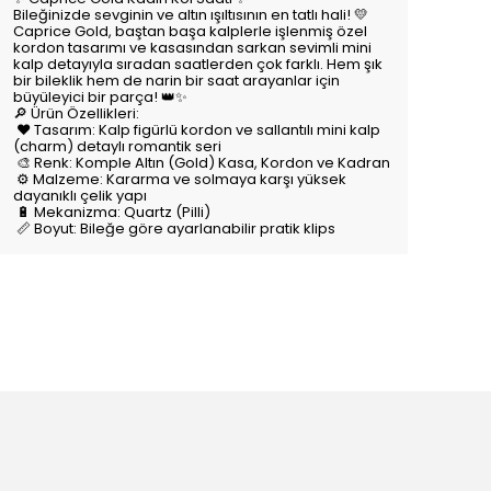
Bileğinizde sevginin ve altın ışıltısının en tatlı hali! 💛
Caprice Gold, baştan başa kalplerle işlenmiş özel
kordon tasarımı ve kasasından sarkan sevimli mini
kalp detayıyla sıradan saatlerden çok farklı. Hem şık
bir bileklik hem de narin bir saat arayanlar için
büyüleyici bir parça! 👑✨
🔎 Ürün Özellikleri:
❤️ Tasarım: Kalp figürlü kordon ve sallantılı mini kalp
(charm) detaylı romantik seri
🎨 Renk: Komple Altın (Gold) Kasa, Kordon ve Kadran
⚙️ Malzeme: Kararma ve solmaya karşı yüksek
dayanıklı çelik yapı
🔋 Mekanizma: Quartz (Pilli)
📏 Boyut: Bileğe göre ayarlanabilir pratik klips