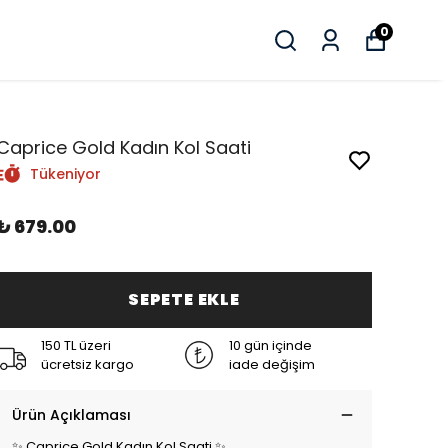
0
Caprice Gold Kadın Kol Saati
Tükeniyor
₺ 679.00
SEPETE EKLE
150 TL üzeri
10 gün içinde
ücretsiz kargo
iade değişim
Ürün Açıklaması
✨ Caprice Gold Kadın Kol Saati ✨