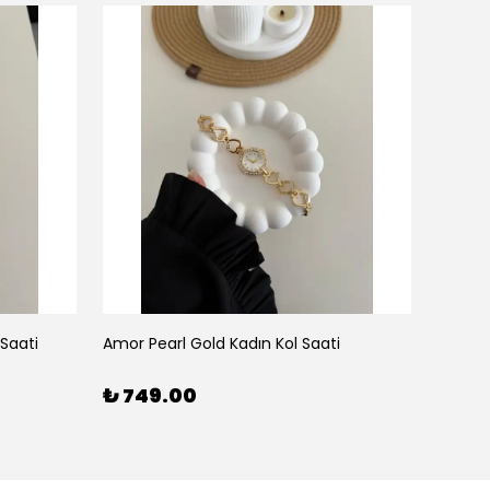
 Saati
Amor Pearl Gold Kadın Kol Saati
Amor Pe
₺ 749.00
₺ 74