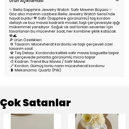
Ürün Açıklaması
✨ Bella Sapphire Jewelry Watch: Safir Mavinin Büyüsü ✨
Göz alıcı mavinin cazibesi Bella Jewelry Watch Serisi'nde
hayat buldu! 💙 Safir (Sapphire görünümlü) taş kordon
detaylı ve buz mavisi kadranlı model, taşlı çerçevesiyle ışığı
mükemmel yansıtıyor. Soğuk ve asil tonları sevenler için
tasarlanan bu mücevher saat, her kombine şıklık katacak.
💎🌊
🔎 Ürün Özellikleri:
⚙️ Tasarım: Mücevherat kordonlu ve taşlı çerçeveli özel
tasarım saat
💎 Taş Detayı: Kordonda kaliteli safir mavisi baguette taşlar
ve çerçevede pırlanta görünümlü micro taşlar
🎨 Kadran: Trend Buz Mavisi / Safir Mavisi
🔗 Kordon: Gümüş tonlu narin mücevherat kordonu
🔋 Mekanizma: Quartz (Pilli)
Çok Satanlar