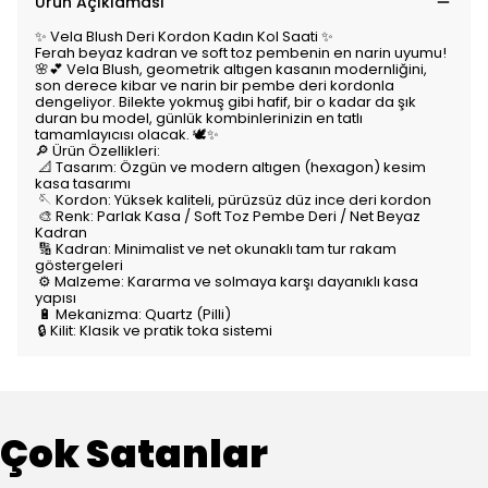
Ürün Açıklaması
✨ Vela Blush Deri Kordon Kadın Kol Saati ✨
Ferah beyaz kadran ve soft toz pembenin en narin uyumu!
🌸💕 Vela Blush, geometrik altıgen kasanın modernliğini,
son derece kibar ve narin bir pembe deri kordonla
dengeliyor. Bilekte yokmuş gibi hafif, bir o kadar da şık
duran bu model, günlük kombinlerinizin en tatlı
tamamlayıcısı olacak. 🕊️✨
🔎 Ürün Özellikleri:
📐 Tasarım: Özgün ve modern altıgen (hexagon) kesim
kasa tasarımı
🪡 Kordon: Yüksek kaliteli, pürüzsüz düz ince deri kordon
🎨 Renk: Parlak Kasa / Soft Toz Pembe Deri / Net Beyaz
Kadran
🔢 Kadran: Minimalist ve net okunaklı tam tur rakam
göstergeleri
⚙️ Malzeme: Kararma ve solmaya karşı dayanıklı kasa
yapısı
🔋 Mekanizma: Quartz (Pilli)
🔒 Kilit: Klasik ve pratik toka sistemi
Çok Satanlar