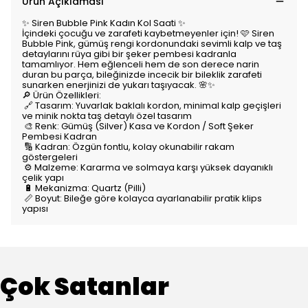
Ürün Açıklaması
✨ Siren Bubble Pink Kadın Kol Saati ✨
İçindeki çocuğu ve zarafeti kaybetmeyenler için! 🩷 Siren
Bubble Pink, gümüş rengi kordonundaki sevimli kalp ve taş
detaylarını rüya gibi bir şeker pembesi kadranla
tamamlıyor. Hem eğlenceli hem de son derece narin
duran bu parça, bileğinizde incecik bir bileklik zarafeti
sunarken enerjinizi de yukarı taşıyacak. 🌸✨
🔎 Ürün Özellikleri:
🔗 Tasarım: Yuvarlak baklalı kordon, minimal kalp geçişleri
ve minik nokta taş detaylı özel tasarım
🎨 Renk: Gümüş (Silver) Kasa ve Kordon / Soft Şeker
Pembesi Kadran
🔢 Kadran: Özgün fontlu, kolay okunabilir rakam
göstergeleri
⚙️ Malzeme: Kararma ve solmaya karşı yüksek dayanıklı
çelik yapı
🔋 Mekanizma: Quartz (Pilli)
📏 Boyut: Bileğe göre kolayca ayarlanabilir pratik klips
yapısı
Çok Satanlar