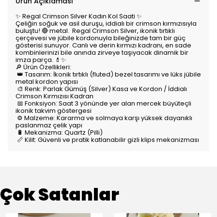
Ürün Açıklaması
✨ Regal Crimson Silver Kadın Kol Saati ✨
Çeliğin soğuk ve asil duruşu, iddialı bir crimson kırmızısıyla
buluştu! 🔴 metal. ⁠ Regal Crimson Silver, ikonik tırtıklı
çerçevesi ve jübile kordonuyla bileğinizde tam bir güç
gösterisi sunuyor. Canlı ve derin kırmızı kadranı, en sade
kombinlerinizi bile anında zirveye taşıyacak dinamik bir
imza parça. 💄✨
🔎 Ürün Özellikleri:
👑 Tasarım: İkonik tırtıklı (fluted) bezel tasarımı ve lüks jübile
metal kordon yapısı
🎨 Renk: Parlak Gümüş (Silver) Kasa ve Kordon / İddialı
Crimson Kırmızısı Kadran
📅 Fonksiyon: Saat 3 yönünde yer alan mercek büyüteçli
ikonik takvim göstergesi
⚙️ Malzeme: Kararma ve solmaya karşı yüksek dayanıklı
paslanmaz çelik yapı
🔋 Mekanizma: Quartz (Pilli)
📏 Kilit: Güvenli ve pratik katlanabilir gizli klips mekanizması
Çok Satanlar