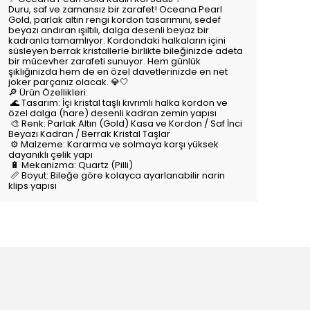
Duru, saf ve zamansız bir zarafet! Oceana Pearl
Gold, parlak altın rengi kordon tasarımını, sedef
beyazı andıran ışıltılı, dalga desenli beyaz bir
kadranla tamamlıyor. Kordondaki halkaların içini
süsleyen berrak kristallerle birlikte bileğinizde adeta
bir mücevher zarafeti sunuyor. Hem günlük
şıklığınızda hem de en özel davetlerinizde en net
joker parçanız olacak. 💎🤍
🔎 Ürün Özellikleri:
🌊 Tasarım: İçi kristal taşlı kıvrımlı halka kordon ve
özel dalga (hare) desenli kadran zemin yapısı
🎨 Renk: Parlak Altın (Gold) Kasa ve Kordon / Saf İnci
Beyazı Kadran / Berrak Kristal Taşlar
⚙️ Malzeme: Kararma ve solmaya karşı yüksek
dayanıklı çelik yapı
🔋 Mekanizma: Quartz (Pilli)
📏 Boyut: Bileğe göre kolayca ayarlanabilir narin
klips yapısı