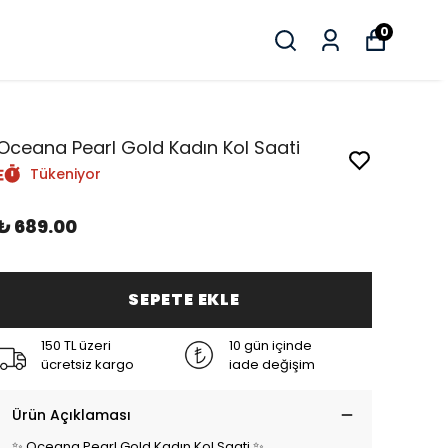
0
Oceana Pearl Gold Kadın Kol Saati
Tükeniyor
₺ 689.00
SEPETE EKLE
150 TL üzeri
10 gün içinde
ücretsiz kargo
iade değişim
Ürün Açıklaması
✨ Oceana Pearl Gold Kadın Kol Saati ✨