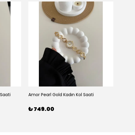
 Saati
Amor Pearl Gold Kadın Kol Saati
Amor Pe
₺ 749.00
₺ 74