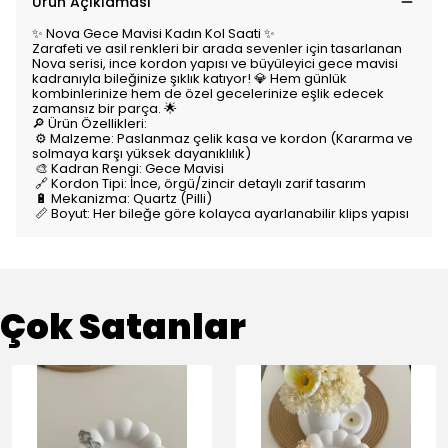
Ürün Açıklaması
✨ Nova Gece Mavisi Kadın Kol Saati ✨
Zarafeti ve asil renkleri bir arada sevenler için tasarlanan
Nova serisi, ince kordon yapısı ve büyüleyici gece mavisi
kadranıyla bileğinize şıklık katıyor! 💎 Hem günlük
kombinlerinize hem de özel gecelerinize eşlik edecek
zamansız bir parça. 🌟
🔎 Ürün Özellikleri:
⚙️ Malzeme: Paslanmaz çelik kasa ve kordon (Kararma ve
solmaya karşı yüksek dayanıklılık)
🎨 Kadran Rengi: Gece Mavisi
🔗 Kordon Tipi: İnce, örgü/zincir detaylı zarif tasarım
🔋 Mekanizma: Quartz (Pilli)
📏 Boyut: Her bileğe göre kolayca ayarlanabilir klips yapısı
Çok Satanlar