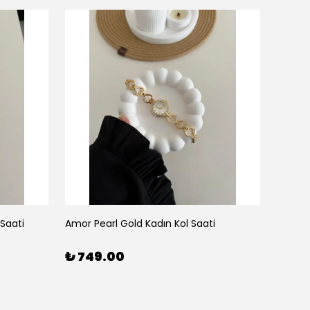
 Saati
Amor Pearl Gold Kadın Kol Saati
Amor Pe
₺ 749.00
₺ 74