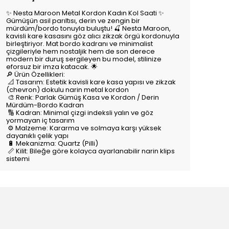
✨ Nesta Maroon Metal Kordon Kadın Kol Saati ✨
Gümüşün asil parıltısı, derin ve zengin bir
mürdüm/bordo tonuyla buluştu! 🍒 Nesta Maroon,
kavisli kare kasasını göz alıcı zikzak örgü kordonuyla
birleştiriyor. Mat bordo kadranı ve minimalist
çizgileriyle hem nostaljik hem de son derece
modern bir duruş sergileyen bu model, stilinize
eforsuz bir imza katacak. 🌟
🔎 Ürün Özellikleri:
📐 Tasarım: Estetik kavisli kare kasa yapısı ve zikzak
(chevron) dokulu narin metal kordon
🎨 Renk: Parlak Gümüş Kasa ve Kordon / Derin
Mürdüm-Bordo Kadran
🔢 Kadran: Minimal çizgi indeksli yalın ve göz
yormayan iç tasarım
⚙️ Malzeme: Kararma ve solmaya karşı yüksek
dayanıklı çelik yapı
🔋 Mekanizma: Quartz (Pilli)
📏 Kilit: Bileğe göre kolayca ayarlanabilir narin klips
sistemi