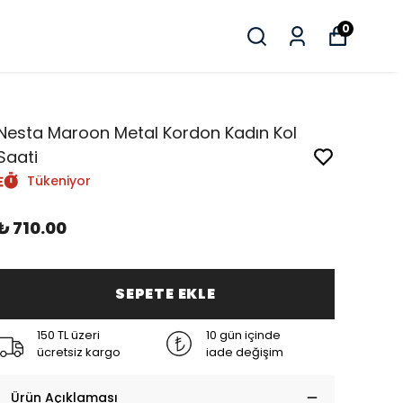
0
Nesta Maroon Metal Kordon Kadın Kol
Saati
Tükeniyor
₺ 710.00
SEPETE EKLE
150 TL üzeri
10 gün içinde
ücretsiz kargo
iade değişim
Ürün Açıklaması