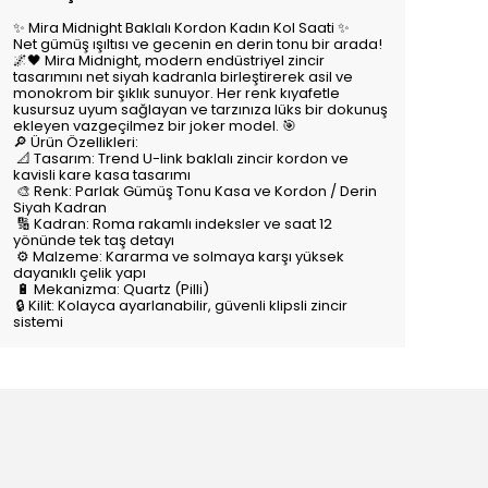
✨ Mira Midnight Baklalı Kordon Kadın Kol Saati ✨
Net gümüş ışıltısı ve gecenin en derin tonu bir arada!
🌌🖤 Mira Midnight, modern endüstriyel zincir
tasarımını net siyah kadranla birleştirerek asil ve
monokrom bir şıklık sunuyor. Her renk kıyafetle
kusursuz uyum sağlayan ve tarzınıza lüks bir dokunuş
ekleyen vazgeçilmez bir joker model. 🎯
🔎 Ürün Özellikleri:
📐 Tasarım: Trend U-link baklalı zincir kordon ve
kavisli kare kasa tasarımı
🎨 Renk: Parlak Gümüş Tonu Kasa ve Kordon / Derin
Siyah Kadran
🔢 Kadran: Roma rakamlı indeksler ve saat 12
yönünde tek taş detayı
⚙️ Malzeme: Kararma ve solmaya karşı yüksek
dayanıklı çelik yapı
🔋 Mekanizma: Quartz (Pilli)
🔒 Kilit: Kolayca ayarlanabilir, güvenli klipsli zincir
sistemi