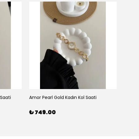
 Saati
Amor Pearl Gold Kadın Kol Saati
Amor Pe
₺ 749.00
₺ 74