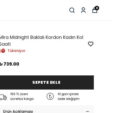
0
Mira Midnight Baklalı Kordon Kadın Kol
Saati
Tükeniyor
₺ 739.00
SEPETE EKLE
150 TL üzeri
10 gün içinde
ücretsiz kargo
iade değişim
Ürün Açıklaması