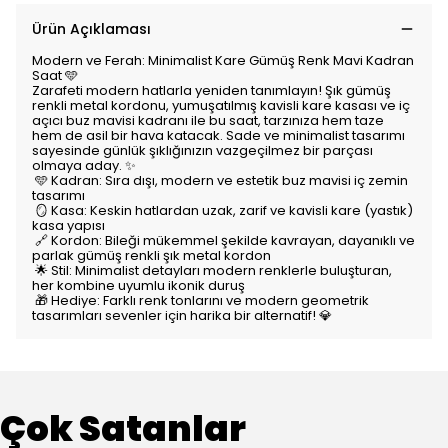
Ürün Açıklaması
Modern ve Ferah: Minimalist Kare Gümüş Renk Mavi Kadran
Saat 🩵
Zarafeti modern hatlarla yeniden tanımlayın! Şık gümüş
renkli metal kordonu, yumuşatılmış kavisli kare kasası ve iç
açıcı buz mavisi kadranı ile bu saat, tarzınıza hem taze
hem de asil bir hava katacak. Sade ve minimalist tasarımı
sayesinde günlük şıklığınızın vazgeçilmez bir parçası
olmaya aday. ✨
🩵 Kadran: Sıra dışı, modern ve estetik buz mavisi iç zemin
tasarımı
🪞 Kasa: Keskin hatlardan uzak, zarif ve kavisli kare (yastık)
kasa yapısı
🔗 Kordon: Bileği mükemmel şekilde kavrayan, dayanıklı ve
parlak gümüş renkli şık metal kordon
🌟 Stil: Minimalist detayları modern renklerle buluşturan,
her kombine uyumlu ikonik duruş
🎁 Hediye: Farklı renk tonlarını ve modern geometrik
tasarımları sevenler için harika bir alternatif! 💎
Çok Satanlar